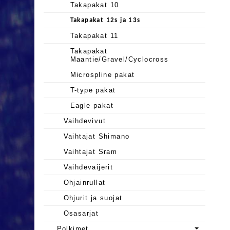
Takapakat 10
Takapakat 12s ja 13s
Takapakat 11
Takapakat
Maantie/Gravel/Cyclocross
Microspline pakat
T-type pakat
Eagle pakat
Vaihdevivut
Vaihtajat Shimano
Vaihtajat Sram
Vaihdevaijerit
Ohjainrullat
Ohjurit ja suojat
Osasarjat
Polkimet