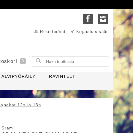
Rekisteröinti
Kirjaudu sisään
toskori
0
TALVIPYÖRÄILY
RAVINTEET
kapakat 12s ja 13s
Sram