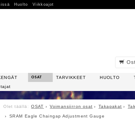
gissä
Huolto
Viikkoajot
Os
KENGÄT
OSAT
TARVIKKEET
HUOLTO
tajat
OSAT
Voimansiirron osat
Takapakat
Ta
SRAM Eagle Chaingap Adjustment Gauge