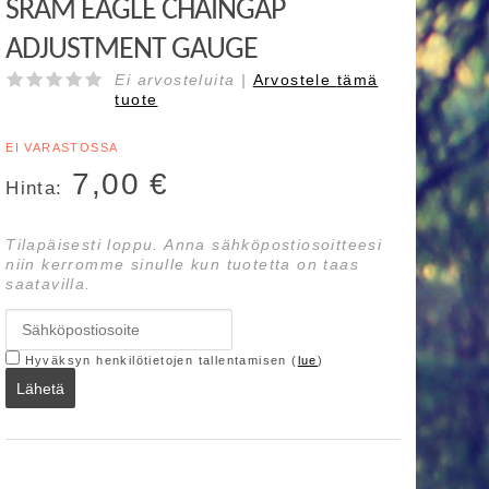
SRAM EAGLE CHAINGAP
ADJUSTMENT GAUGE
Ei arvosteluita |
Arvostele
tämä
tuote
EI VARASTOSSA
7,00
€
Hinta:
Tilapäisesti loppu. Anna sähköpostiosoitteesi
niin kerromme sinulle kun tuotetta on taas
saatavilla.
Hyväksyn henkilötietojen tallentamisen (
lue
)
Lähetä