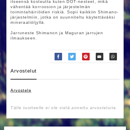
itseensä kosteutta kuten DOT-nesteet, mikä
vähentää korroosion ja järjestelmän
toimintahäiriöiden riskiä. Sopii kaikkiin Shimano-
järjestelmiin, jotka on suunniteltu käytettäväksi
mineraaliöljyllä.
Jarruneste Shimanon ja Maguran jarrujen
ilmaukseen.
Arvostelut
Arvostele
Tälle tuotteelle ei ole vielä annettu arvosteluita.