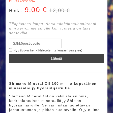
EI VARASTOSSA
9,00
€
12,00 €
Hinta:
Tilapäisesti loppu. Anna sähköpostiosoitteesi
niin kerromme sinulle kun tuotetta on taas
saatavilla.
Hyväksyn henkilötietojen tallentamisen (
lue
)
Lähetä
Shimano Mineral Oil 100 ml – alkuperäinen
mineraaliöljy hydraulijarruille
Shimano Mineral Oil on valmistajan oma,
korkealaatuinen mineraaliöljy Shimano-
hydraulijarruille. Se varmistaa luotettavan
jarrutuntuman ja pitkän huoltovälin. Öljy ei ime