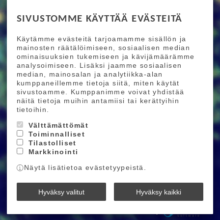
RIDE MORE
SIVUSTOMME KÄYTTÄÄ EVÄSTEITÄ
Etusivu
Toimitusehdot
Maksutapaehdot
Käytämme evästeitä tarjoamamme sisällön ja
Ride More – Pyöräkauppa ja pyörähuolto
mainosten räätälöimiseen, sosiaalisen median
Helsingissä
ominaisuuksien tukemiseen ja kävijämäärämme
analysoimiseen. Lisäksi jaamme sosiaalisen
median, mainosalan ja analytiikka-alan
TILAA UUTISKIRJEEMME
kumppaneillemme tietoja siitä, miten käytät
sivustoamme. Kumppanimme voivat yhdistää
Tilaamalla uutiskirjeemme saat uusimmat edut
näitä tietoja muihin antamiisi tai kerättyihin
suoraan sähköpostiisi.
tietoihin.
Välttämättömät
Toiminnalliset
Hyväksyn henkilötietojen tallentamisen (
lue
)
Tilastolliset
Markkinointi
Tilaa
Näytä lisätietoa evästetyypeistä.
Ride More © 2026
Hyväksy valitut
Hyväksy kaikki
Powered by