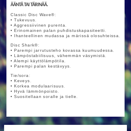
ÄÄNTÄ TAI TÄRINÄÄ.
Classic Disc Wave®:
• Tukevuus.
• Aggressiivinen purenta.
• Erinomainen palan puhdistuskapasiteetti.
• Ihanteellinen mudassa ja märissä olosuhteissa.
Disc Shark®:
• Parempi jarrutusteho kovassa kuumuudessa.
• Lämpöstabiilisuus, vähemmän väsymistä.
• Alempi käyttölämpötila.
• Parempi palan kestävyys.
Tie/sora:
• Keveys.
• Korkea modulaarisuus.
• Hyvä lämmönpoisto.
• Suositellaan soralle ja tielle.