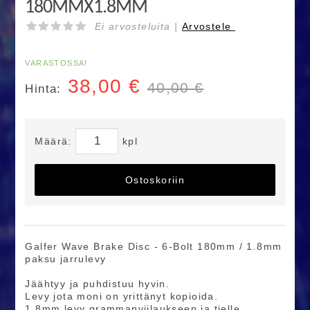
180MMX1.8MM
Ei arvosteluita |
Arvostele
VARASTOSSA!
38,00
€
40,00 €
Hinta:
Määrä:
kpl
Ostoskoriin
Galfer Wave Brake Disc - 6-Bolt 180mm / 1.8mm
paksu jarrulevy
Jäähtyy ja puhdistuu hyvin.
Levy jota moni on yrittänyt kopioida.
1.8mm levy grammanviilaukseen ja tielle.