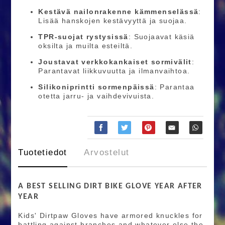
Kestävä nailonrakenne kämmenselässä
:
Lisää hanskojen kestävyyttä ja suojaa.
TPR-suojat rystysissä
: Suojaavat käsiä
oksilta ja muilta esteiltä.
Joustavat verkkokankaiset sormivälit
:
Parantavat liikkuvuutta ja ilmanvaihtoa.
Silikoniprintti sormenpäissä
: Parantaa
otetta jarru- ja vaihdevivuista.
Tuotetiedot
Arvostelut
A BEST SELLING DIRT BIKE GLOVE YEAR AFTER
YEAR
Kids' Dirtpaw Gloves have armored knuckles for
battling against branches and whatever else the