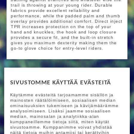
trail is throwing at your young rider. Durable
fabrics provide excellent reliability and
performance, while the padded palm and thumb
overlay provides additional comfort. Direct inject
TPR increases protection on the top of your
hand and knuckles, the hook and loop closure
provides a secure fit, and the built-in stretch
gives you maximum dexterity making them the
go-to glove choice for entry-level riders.
RIDE MORE
SIVUSTOMME KÄYTTÄÄ EVÄSTEITÄ
Etusivu
Toimitusehdot
Maksutapaehdot
Käytämme evästeitä tarjoamamme sisällön ja
Ride More – Pyöräkauppa ja pyörähuolto
mainosten räätälöimiseen, sosiaalisen median
Helsingissä
ominaisuuksien tukemiseen ja kävijämäärämme
analysoimiseen. Lisäksi jaamme sosiaalisen
median, mainosalan ja analytiikka-alan
TILAA UUTISKIRJEEMME
kumppaneillemme tietoja siitä, miten käytät
sivustoamme. Kumppanimme voivat yhdistää
Tilaamalla uutiskirjeemme saat uusimmat edut
näitä tietoja muihin antamiisi tai kerättyihin