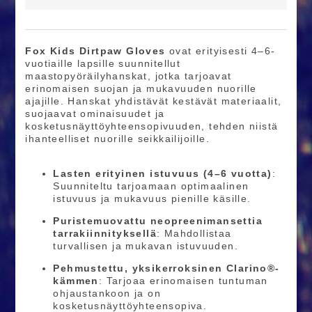
Fox Kids Dirtpaw Gloves
ovat erityisesti 4–6-
vuotiaille lapsille suunnitellut
maastopyöräilyhanskat, jotka tarjoavat
erinomaisen suojan ja mukavuuden nuorille
ajajille. Hanskat yhdistävät kestävät materiaalit,
suojaavat ominaisuudet ja
kosketusnäyttöyhteensopivuuden, tehden niistä
ihanteelliset nuorille seikkailijoille.
Lasten erityinen istuvuus (4–6 vuotta)
:
Suunniteltu tarjoamaan optimaalinen
istuvuus ja mukavuus pienille käsille.
Puristemuovattu neopreenimansettia
tarrakiinnityksellä
: Mahdollistaa
turvallisen ja mukavan istuvuuden.
Pehmustettu, yksikerroksinen Clarino®-
kämmen
: Tarjoaa erinomaisen tuntuman
ohjaustankoon ja on
kosketusnäyttöyhteensopiva.